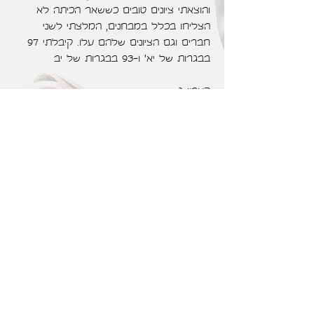
והוצאתי ציונים טובים כששאר הכיתה לא
הצליחו בכלל במבחנים, המלצתי לשני
חברים וגם הציונים שלהם עלו. קיבלתי 97
בבגרות של יא' ו-93 בבגרות של יב
קארין ג.
י
התחלתי עם רובי בכיתה י' מתמטיקה והוא
ליווה אותי לכל אורך הדרך עד יב'. סיימתי 4
יחידות עם 93. מורה מעולה עם יחס אישי והיה
זמין לכל שאלה
מורה בחסד עליון! התחלתי את התיכון ב3
יחידות מתמטיקה ובעזרת רובי עברתי ל4
יחידות וסיימתי עם ציון 91. הוא מעביר את
החומר בצורה פשוטה ומובנת.
י
אלכס ק.
י