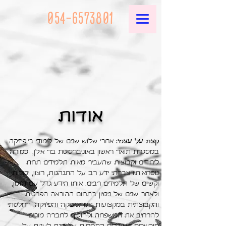
054-6573801
אודות
קצת על עצמי:
אחרי שלוש שנים של לימודי ביופיזיקה
במסגרת תואר ראשון באוניברסיטת בר אילן, וכמורה
ליחידים וקבוצות שהעביר מאות תלמידים תחת
נוסחאותיו צברתי ידע רב על התנהגות, רצון, יכולות
וקשיים של תלמידים רבים. אותו הידע גדל עם הזמן,
ולאחר שנים של ניסיון בתחום ההוראה הפרטית
והקבוצתית במקצועות המתמטיקה והפיזיקה, החלטתי
להרחיב את המשפחה ולהוסיף לחברה מורים