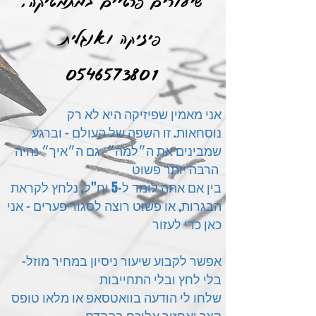
שיעורים פרטיים במתמטיקה,
פיזיקה ואנגלית
0546573801
אני מאמין שפיזיקה היא לא רק
נוסחאות.
זו
השפה של העולם – וברגע
שמבינים את ה״למה״- גם ה״איך״ נהיה
הרבה יותר פשוט
בין אם אתה לומד ל-5 יח"ל, נלחץ לקראת
הבגרות, או פשוט רוצה לסגור פערים –
אני
כאן כדי לעזור
אפשר לקבוע שיעור ניסיון במחיר מוזל–
בלי לחץ ובלי התחייבות
שלחו לי הודעה בוואטסאפ או מלאו טופס